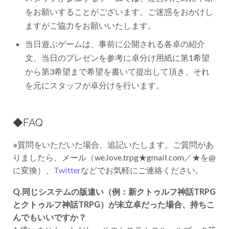
をお願いすることがございます。ご迷惑をおかけし
ますがご協力をお願いいたします。
当日遊ぶゲームは、事前に公開される各卓の紹介
文、当日のプレゼンを参考に卓分け用紙に第1希望
から第3希望まで希望を書いて提出して頂き、それ
を元にスタッフが卓分けを行います。
◆FAQ
※質問をいただいた場合、追記いたします。ご質問があ
りましたら、メール（we.love.trpg★gmail.com／★を@
に変換）、
Twitter
などでお気軽にご連絡ください。
Q.同じシステムの版違い（例：新クトゥルフ神話TRPG
とクトゥルフ神話TRPG）が未立卓だった場合、持ちこ
んでもいいですか？
A.構いません。ただし、そのシステムのルールブック等