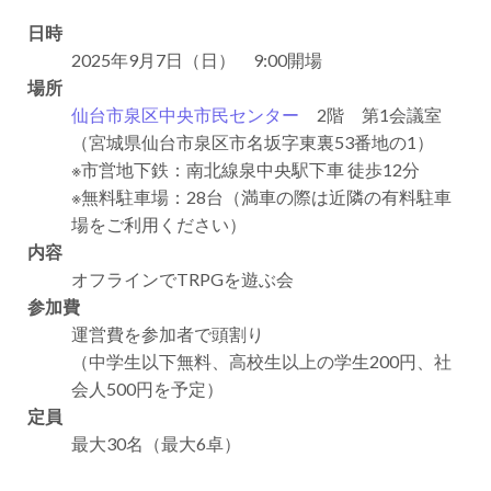
日時
2025年9月7日（日） 9:00開場
場所
仙台市泉区中央市民センター
2階 第1会議室
（宮城県仙台市泉区市名坂字東裏53番地の1）
※市営地下鉄：南北線泉中央駅下車 徒歩12分
※無料駐車場：28台（満車の際は近隣の有料駐車
場をご利用ください）
内容
オフラインでTRPGを遊ぶ会
参加費
運営費を参加者で頭割り
（中学生以下無料、高校生以上の学生200円、社
会人500円を予定）
定員
最大30名（最大6卓）