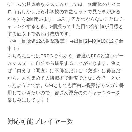
ゲームの具体的なシステムとしては、10面体のサイコ
ロ（もしかしたら小学校の算数セットで見た事がある
かも）を2個使います。成功するかわからないことにチ
ャレンジするとき、2個振って出た目の合計値が目標と
する値以下であれば成功です。
（例：目標値12の射撃攻撃！→出目[2]+[8]=10≦12で命
中！）
もちろんこれはTRPGですので、普通のRPGと違いゲー
ムマスターに自分から提案することができます。例え
ば「自分は〈調査〉は不得意だけど〈交渉〉は得意だ
から、人を集めて人海戦術で調査できないか？」とい
ったようにです。GMとしても面白い提案はガンガン採
用していきたいので、皆さん渾身ののキャラクターを
楽しみにしてます！
対応可能プレイヤー数