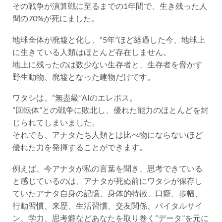
その戦争が演算戦に至るまでの1年間で、生き残った人
間の70%が死にました。
地球全体が廃墟と化し、“5年”ほど経過した今、地球上
に生きている人類はほとんど存在しません。
地上に残ったのは数少ない生存者と、生存者を脅かす
野生動物、廃墟となった建物だけです。
ワタシは、“無盡級”AIのエレボス。
“回転体”との戦争に敗北し、優れた能力のほとんどを封
じられてしまいました。
それでも、アナタたち人類とは比べ物にならないほど
優れた力を発揮することができます。
例えば、今アナタが私の言葉を聞き、思考できている
と感じているのは、アナタが死ぬ前にワタシが保存し
ていたアナタ自身の記憶、身体的特徴、口癖、歩幅、
行動習慣、来歴、生活習慣、交友関係、バイタルサイ
ン、学力、思考癖などあなたを取り巻く“データ”を元に