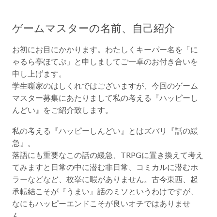
ゲームマスターの名前、自己紹介
お初にお目にかかります。わたしくキーパー名を「に
ゃるら亭ほてぷ」と申しましてご一卓のお付き合いを
申し上げます。
学生噺家のはしくれではございますが、今回のゲーム
マスター募集にあたりまして私の考える『ハッピーし
んどい』をご紹介致します。
私の考える『ハッピーしんどい』とはズバリ『話の緩
急』。
落語にも重要なこの話の緩急、TRPGに置き換えて考え
てみますと日常の中に潜む非日常、コミカルに潜むホ
ラーなどなど、枚挙に暇がありません。古今東西、起
承転結こそが『うまい』話のミソというわけですが、
なにもハッピーエンドこそが良いオチではありませ
ん。