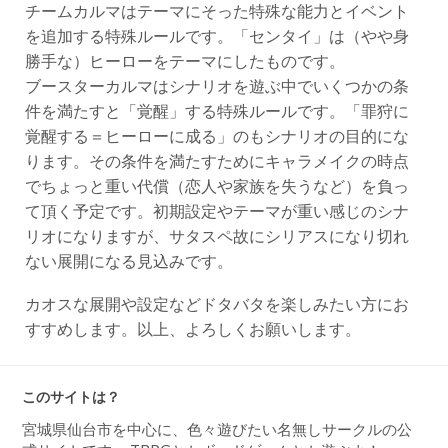
チームカルマはテーマにそった特殊な能力とイベント
を追加する特殊ルールです。「センタイ」は（やや身
勝手な）ヒーローをテーマにしたものです。
ブースターカルマはシナリオを遊ぶ中でいくつかの条
件を満たすと「覚醒」する特殊ルールです。「罪狩に
覚醒する＝ヒーローに成る」のもシナリオの目的にな
ります。その条件を満たすためにキャラメイクの時点
でちょっと重い代償（恋人や家族を失うなど）を負っ
て頂く予定です。初期設定やテーマが重い感じのシナ
リオになりますが、サタスペ故にシリアスになり切れ
ない展開になる見込みです。
カオスな展開や設定などドタバタを楽しみたい方にお
すすめします。以上、よろしくお願いします。
このサイトは？
宮城県仙台市を中心に、色々遊びたい名無しサークルの公
式サイトです。 TRPGとかボードゲームとか遊ぶよ！