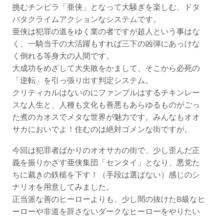
挑むチンピラ「亜侠」となって大騒ぎを楽しむ、ドタ
バタクライムアクションなシステムです。
亜侠は犯罪の道をゆく業の者ですが超人という事はな
く、一騎当千の大活躍もすれば三下の凶弾にあっけな
く倒れる等身大の人間です。
大成功をめざして大失敗をかまして、そこから必死の
「逆転」を引っ張り出す判定システム。
クリティカルはないのにファンブルはするチキンレー
スな人生と、人種も文化も善悪もあらゆるものがごっ
た煮のカオスでメタな世界が魅力です。みんなもオオ
サカにおいでよ！住むのは絶対ゴメンな街ですが。
今回は犯罪者ばかりのオオサカの街で、少し歪んだ正
義を振りかざす亜侠集団「センタイ」となり、悪党た
ちに裁きの鉄槌を下す！（手段は選ばない）感じのシ
ナリオを用意してみました。
正当派な善のヒーローよりも、少し間の抜けたB級なヒ
ーローや非道を辞さないダークなヒーローをやりたい