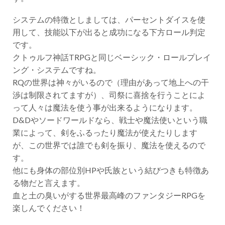
システムの特徴としましては、パーセントダイスを使
用して、技能以下が出ると成功になる下方ロール判定
です。
クトゥルフ神話TRPGと同じベーシック・ロールプレイ
ング・システムですね。
RQの世界は神々がいるので（理由があって地上への干
渉は制限されてますが）、司祭に喜捨を行うことによ
って人々は魔法を使う事が出来るようになります。
D&Dやソードワールドなら、戦士や魔法使いという職
業によって、剣をふるったり魔法が使えたりします
が、この世界では誰でも剣を振り、魔法を使えるので
す。
他にも身体の部位別HPや氏族という結びつきも特徴あ
る物だと言えます。
血と土の臭いがする世界最高峰のファンタジーRPGを
楽しんでください！