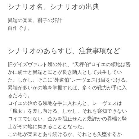
シナリオ名、シナリオの出典
異端の楽園、獅子の奸計
自作です。
シナリオのあらすじ、注意事項など
旧ゲイズヴァルト領の外れ、“天秤伯”ロイエの領地は密
かに騎士と異端と民とが良き隣人として共生してい
た。しかし、そこに“外道伯”レーヴェスは目をつける。
異端が多いかの地を掌握すれば、多くの戦力が手に入
るだろう。
ロイエの治める領地を手に入れんと、レーヴェスは
「魔女」を差し向ける。しかし、それを察知できない
ロイエではない。企みを阻止せんと幾許かの異端と騎
士がその地に集まることとなった。
この地が楽園とあり続けるか、それとも失墜するか