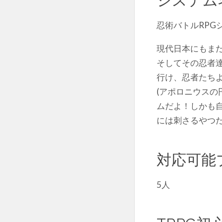
忍術バトルRPG
現代日本にもま
そしてその忍者
行け、忍者たち
(アポロニウスの
ムだよ！しかも
には刺さるやつだ
対応可能
5人