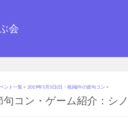
ぶ会
ベント一覧
>
2019年5月5日(日・祝)端午の節句コン
>
節句コン・ゲーム紹介：シ