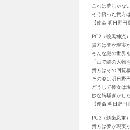
これは夢じゃな
そう悟った貴方
【使命:明日野円
PC2（鞍馬神流
貴方は夢か現実
そんな謎の世界
「山で謎の人物
貴方はその回覧
その姿は明日野
どうして彼女は
妙な胸騒ぎがし
【使命:明日野円
PC3（斜歯忍軍
貴方は夢か現実