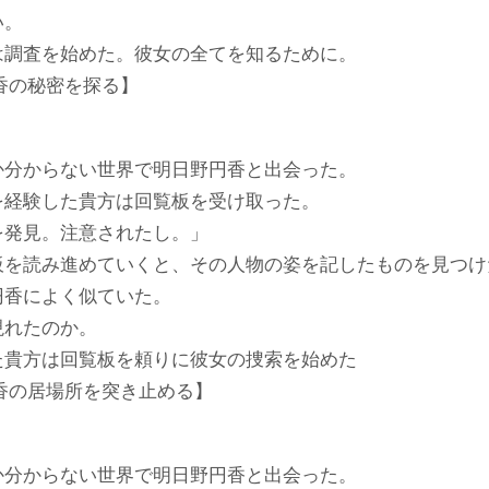
い。
は調査を始めた。彼女の全てを知るために。
香の秘密を探る】
）
か分からない世界で明日野円香と出会った。
を経験した貴方は回覧板を受け取った。
を発見。注意されたし。」
板を読み進めていくと、その人物の姿を記したものを見つけ
円香によく似ていた。
現れたのか。
た貴方は回覧板を頼りに彼女の捜索を始めた
香の居場所を突き止める】
）
か分からない世界で明日野円香と出会った。