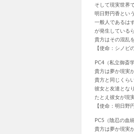
そして現実世界
明日野円香とい
一般人であるは
が発生している
貴方はその混乱
【使命：シノビ
PC4（私立御斎
貴方は夢か現実
貴方と同じくら
彼女と友達とな
たとえ彼女が現
【使命：明日野
PC5（陰忍の血
貴方は夢か現実