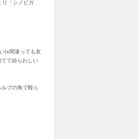
より「シノビガ
(※間違っても友
似てて紛らわしい
ルルブの角で殴ら