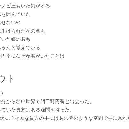
シノビ達もいた気がする
卓を囲んでいた
出せないや
に生けられた花の名も
でいた蝶の名も
ちゃんと覚えている
む円卓になぜか君がいたことは
ウト
ノ）
か分からない世界で明日野円香と出会った。
っていた貴方はある疑問を持った。
のか…？そんな貴方の手にはあの夢のような空間で手に入れ