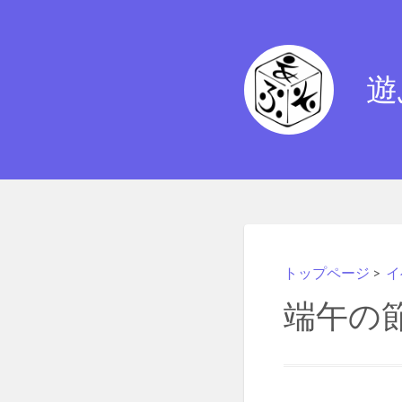
遊
トップページ
>
イ
端午の