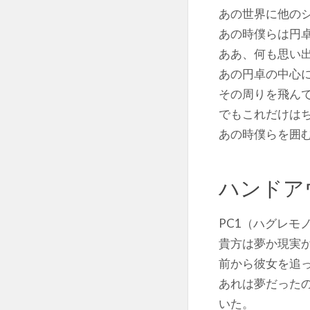
あの世界に他の
あの時僕らは円
ああ、何も思い
あの円卓の中心
その周りを飛ん
でもこれだけは
あの時僕らを囲
ハンドア
PC1（ハグレモ
貴方は夢か現実
前から彼女を追
あれは夢だった
いた。