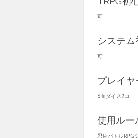
TRPG初
可
システム
可
プレイヤ
6面ダイス2コ
使用ルー
忍術バトルRPG