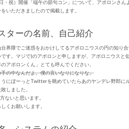
日（日・祝）開催「端午の節句コン」について、アポロンさん
介をいただきましたので掲載します。
スターの名前、自己紹介
台界隈でご迷惑をおかけしてるアポロニウスの円の知り合い
いです。マジで)のアポロンと申しますが、アポロニウスと
年のアポロンくん」とても呼んでください。
の手の中なんだよ。僕の言いなりになりな。
うにぼーっとTwitterを眺めていたらあのヤンデレ野郎に
失敗しました。
仕方ないと思います。
ろしくお願いします。
名、システムの紹介