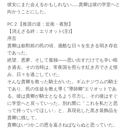
彼女にまた会えるかもしれない……貴卿は彼の学堂へと
向かうことにした。
PC２【推奨の道：近衛・夜獣】
【消えざる絆：エリオット(主)】
序言
貴卿は叙勲前の民の頃、過酷な日々を生きる弱き存在
であった。
絶望、悪夢、そして孤独――思い出すだけでも辛い暗
き過去。その当時は、常夜国を照らす紅き月でさえ恨
み、日々を過ごしていた。
そんな貴卿を救った騎士がいた。ギムナジウムの騎士
であり、民の生徒を教え導く“導師卿”エリオットであ
る。彼は貴卿が騎士となるよう尽力し、その後はすぐ
に学堂へと戻っていった。別れ際に「これを私だと思
って持っていてほしい」と、具現化した黒き装飾品を
貴卿に残して。
貴卿はいつかこの恩を返さねばならぬと思っていた。