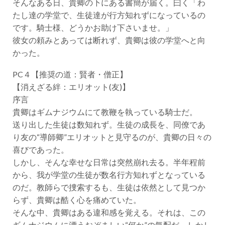
そんなある日、貴卿の下にある書簡が届く。曰く「わ
たし達の学堂で、生徒達が行方知れずになっているの
です。騎士様、どうかお助け下さいませ。」
彼女の頼みとあっては断れず、貴卿は彼の学堂へと向
かった。
PC４【推奨の道：賢者・僧正】
【消えざる絆：エリオット(友)】
序言
貴卿はギムナジウムにて教鞭を執っている騎士だ。
送り出した生徒は数知れず。生徒の成長を、同僚であ
り友の“導師卿”エリオットと見守るのが、貴卿の日々の
喜びであった。
しかし、そんな幸せな日常は突然崩れ去る。半年程前
から、我が学堂の生徒が数名行方知れずとなっている
のだ。教師らで捜索するも、生徒は依然として見つか
らず、貴卿は酷く心を痛めていた。
そんな中、貴卿はある違和感を覚える。それは、この
ギムナジウムに漂うおぞましい“何か”の気配だ。しかし