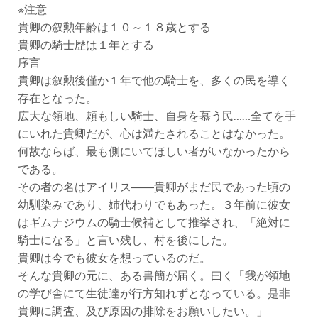
※注意
貴卿の叙勲年齢は１０～１８歳とする
貴卿の騎士歴は１年とする
序言
貴卿は叙勲後僅か１年で他の騎士を、多くの民を導く
存在となった。
広大な領地、頼もしい騎士、自身を慕う民……全てを手
にいれた貴卿だが、心は満たされることはなかった。
何故ならば、最も側にいてほしい者がいなかったから
である。
その者の名はアイリス――貴卿がまだ民であった頃の
幼馴染みであり、姉代わりでもあった。３年前に彼女
はギムナジウムの騎士候補として推挙され、「絶対に
騎士になる」と言い残し、村を後にした。
貴卿は今でも彼女を想っているのだ。
そんな貴卿の元に、ある書簡が届く。曰く「我が領地
の学び舎にて生徒達が行方知れずとなっている。是非
貴卿に調査、及び原因の排除をお願いしたい。」