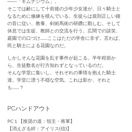
――「ギムナジウム」。
そこでは齢にして十前後の少年少女達が、日々騎士と
なるために修練を積んでいる。生徒らは規則正しい鐘
の音に従い、教養、剣術馬術の研鑽に勤しむ。そして
休息では生徒、教師との交流を行う。広間での談笑、
庭園での口づけ……ここはただの学舎に非ず。言わば、
民と騎士による花園なのだ。
しかしそんな花園を乱す事件が起こる。半年程前か
ら、生徒数名が行方知れずとなっているのだ。
そんな学堂に集いし、それぞれの事情を抱えた騎士
達。学堂に漂う不穏な空気。これは影か、それと
も……？
PCハンドアウト
PC１【推奨の道：領主・将軍】
【消えざる絆：アイリス(信)】