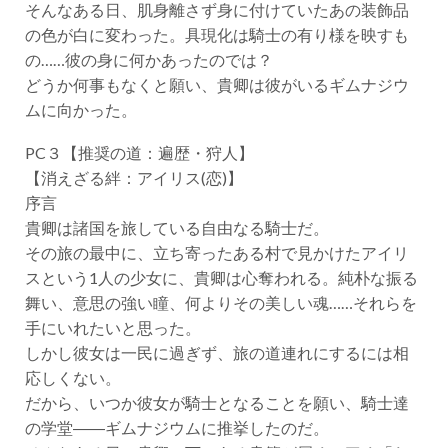
そんなある日、肌身離さず身に付けていたあの装飾品
の色が白に変わった。具現化は騎士の有り様を映すも
の……彼の身に何かあったのでは？
どうか何事もなくと願い、貴卿は彼がいるギムナジウ
ムに向かった。
PC３【推奨の道：遍歴・狩人】
【消えざる絆：アイリス(恋)】
序言
貴卿は諸国を旅している自由なる騎士だ。
その旅の最中に、立ち寄ったある村で見かけたアイリ
スという1人の少女に、貴卿は心奪われる。純朴な振る
舞い、意思の強い瞳、何よりその美しい魂……それらを
手にいれたいと思った。
しかし彼女は一民に過ぎず、旅の道連れにするには相
応しくない。
だから、いつか彼女が騎士となることを願い、騎士達
の学堂――ギムナジウムに推挙したのだ。