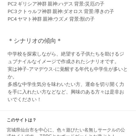
PC2 ギリシア神群 親神:ハデス 背景:災厄の子
PC3 クトゥルフ神群 親神:ダオロス 背景:導きの子
PC4 ヤマト神群 親神:ウズメ 背景:獣の子
＊シナリオの傾向＊
中学校を探索しながら、絶望する子供たちを助けるジ
ュブナイルなイメージで作成されたシナリオです。
実は神子-アマデウス-に覚醒する年代も中学生が多いと
か。
多感な中学生気分を味わいたい方、運命を切り開く力
を手に入れたい方などなど、興味のある方々は是非お
いでください！
このサイトは？
宮城県仙台市を中心に、色々遊びたい名無しサークルの公
式サイトです。 TRPGとかボードゲームとか遊ぶよ！