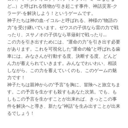
ど…）と呼ばれる怪物が引き起こす事件、神話災害-ク
ラーデ-を解決しよう！というゲームです。
神子たちは神の血-イコル-と呼ばれる、神様の”物語の
力”を受け継いでいます。ゼウスの子供なら雷の力で戦
ったり、スサノオの子供なら草薙剣で戦ったり…
この力を引き出すためには、”運命の力”を引き出す必要
があります。これを可視化した”運命の輪”と呼ばれる歯
車には、みなさんが行動する度、決断する度、どんど
ん力が蓄えられていきます。みんなでわいわい、相談
しながら、この力を蓄えていくのも、このゲームの魅
力です！
神子たちは親神からの”予言”を胸に、冒険へと旅立ちま
す。この予言を生かすも殺すもあなた次第。でも、も
しもこの予言を生かすことが出来れば、きっとこの事
件を解決へと導き、新たな”神話”を生み出すことが出来
るでしょう！