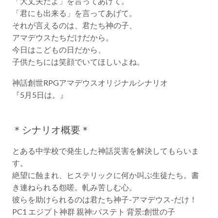
「君にも出来る」を言ってあげて。
それが言えるのは、君たち神の子、
アマデウスたちだけだから。
今日はこどもの日だから、
子供たちには笑顔でいてほしいよね。
神話創世RPGアマデウスオリジナルシナリオ
『5月5日は。』
＊シナリオ概要＊
とある中学校で発生した神話災害を解決してもらいま
す。
絶望に蝕まれ、ヒステリックに何か叫ぶ生徒たち。書
き連ねられる怨嗟。軋み苦しむ心。
彼らを助けられるのは君たち神子-アマデウス-だけ！
PC1 エジプト神群 親神:バステト 背景:創世の子