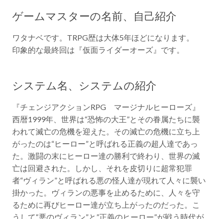
ゲームマスターの名前、自己紹介
ワタナベです。TRPG歴は大体5年ほどになります。
印象的な最終回は『仮面ライダーオーズ』です。
システム名、システムの紹介
『チェンジアクションRPG マージナルヒーローズ』
西暦1999年、世界は“恐怖の大王”とその眷属たちに襲
われて滅亡の危機を迎えた。その滅亡の危機に立ち上
がったのは“ヒーロー”と呼ばれる正義の超人達であっ
た。激闘の末にヒーロー達の勝利で終わり、世界の滅
亡は回避された。しかし、それを皮切りに超常犯罪
者“ヴィラン”と呼ばれる悪の怪人達が現れて人々に襲い
掛かった。ヴィランの悪事を止めるために、人々を守
るために再びヒーロー達が立ち上がったのだった。こ
うして“悪のヴィラン”と”正義のヒーロー”が戦う時代が