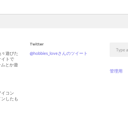
Twitter
色々遊びた
@hobbies_loveさんのツイート
サイトで
ームとか遊
管理用
アイコン
インしたも