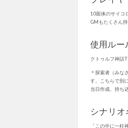
10面体のサイコ
GMもたくさん
使用ルー
クトゥルフ神話T
＊探索者（みな
す。こちらで別
当日作成、持ち
シナリオ
「この中に一柱