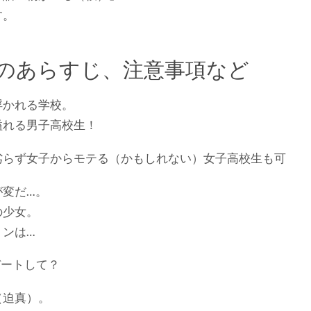
す。
のあらすじ、注意事項など
浮かれる学校。
溢れる男子高校生！
劣らず女子からモテる（かもしれない）女子高校生も可
が変だ…。
の少女。
ョンは…
デートして？
（迫真）。