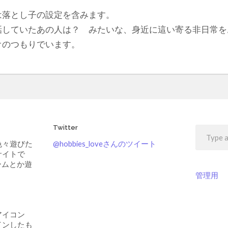
は落とし子の設定を含みます。
話していたあの人は？ みたいな、身近に這い寄る非日常を
オのつもりでいます。
Twitter
色々遊びた
@hobbies_loveさんのツイート
サイトで
ームとか遊
管理用
アイコン
インしたも