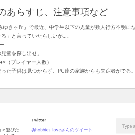
のあらすじ、注意事項など
「みゆきヶ丘」で最近、中学生以下の児童が数人行方不明に
ける」と言っていたらしいが…。
ー
の児童を探し出せ。
♥♦×（プレイヤー人数）
だった子供は見つからず、PC達の家族からも失踪者がでる
Twitter
色々遊びた
@hobbies_loveさんのツイート
サイトで