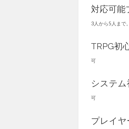
対応可能
3人から5人まで
TRPG初
可
システム
可
プレイヤ