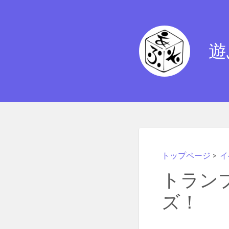
遊
トップページ
>
イ
トラン
ズ！