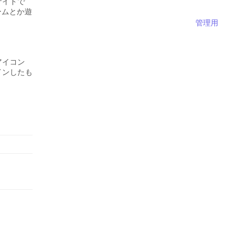
ームとか遊
管理用
アイコン
インしたも