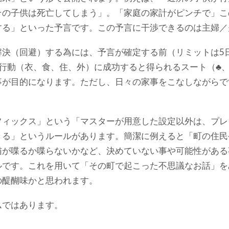
その子供は死亡してしまう」。「家庭の家計がピンチで」こ
する」といった予言です。この予言に干渉できるのは主婦／
解決（回避）する為には、予言が確定する前（リミットは5
行動（衣、食、住、外）に成功すると得られるスート（♣、
事が目的になります。ただし、日々の家事をこなしながらで
フィックス」という「マスターが用意した設定以外は、プレ
きる」というルールがあります。簡潔に例えると「町の住民
猫が喋るか喋らないかなど、決めていない事や可能性がある
ルです。これを用いて「その町で起こった不思議なお話」を
の醍醐味かと思われます。
ムではあります。