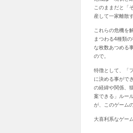
このままだと「
産して一家離散
これらの危機を
まつわる4種類の
な枚数あつめる
ので。
特徴として、「
に決める事がで
の経緯や関係、
案できる」ルー
が、このゲーム
大喜利系なゲー