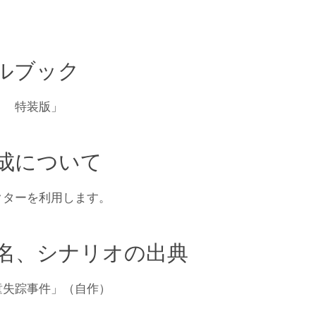
ルブック
！ 特装版」
成について
クターを利用します。
名、シナリオの出典
童失踪事件」（自作）